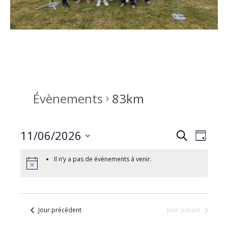
Évènements
83km
11/06/2026
R
N
Recherche
Jour
Sélectionnez
a
e
Il n’y a pas de évènements à venir.
une
v
date.
c
i
h
Jour précédent
Jour suivant
g