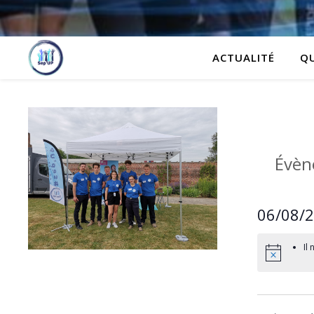
ACTUALITÉ
Q
Évèn
06/08/
Sélectionne
Il
une
date.