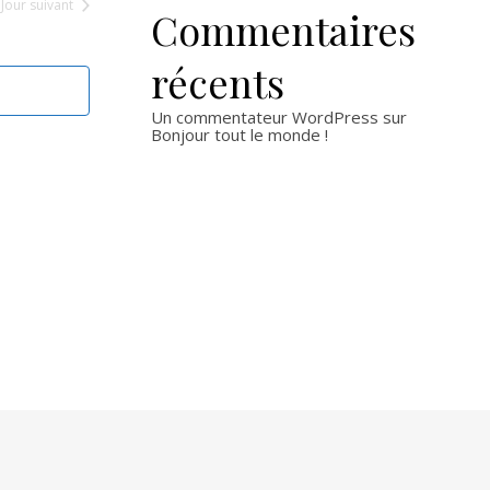
h
Jour suivant
g
Commentaires
e
a
récents
r
t
Un commentateur WordPress
sur
Bonjour tout le monde !
i
c
o
h
n
e
d
e
e
t
v
u
n
e
a