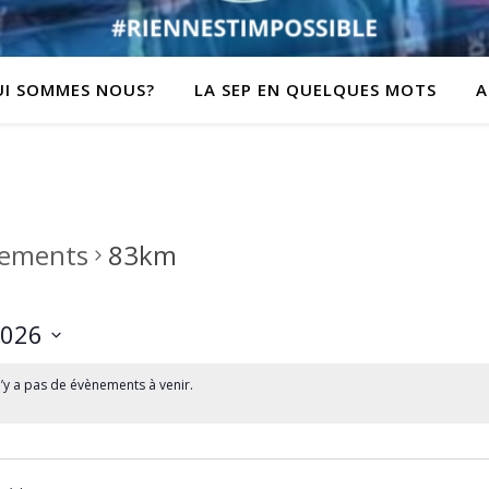
UI SOMMES NOUS?
LA SEP EN QUELQUES MOTS
A
ements
83km
2026
z
 n’y a pas de évènements à venir.