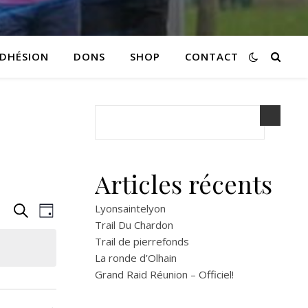
DHÉSION
DONS
SHOP
CONTACT
Articles récents
R
N
Lyonsaintelyon
Recherche
Jour
Trail Du Chardon
a
e
Trail de pierrefonds
La ronde d’Olhain
v
c
Grand Raid Réunion – Officiel!
i