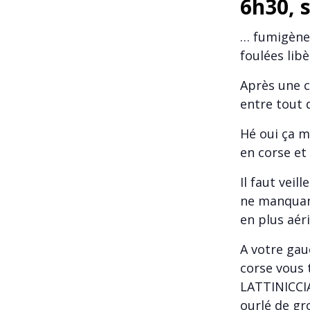
6h30, 
… fumigènes
foulées lib
Après une c
entre tout d
Hé oui ça m
en corse e
Il faut vei
ne manquan
en plus aéri
A votre ga
corse vous 
LATTINICCIA
ourlé de gr