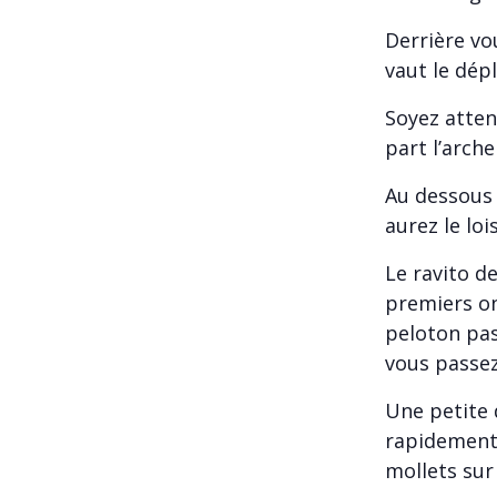
Derrière vo
vaut le dép
Soyez atten
part l’arch
Au dessous 
aurez le loi
Le ravito d
premiers on
peloton pas
vous passez
Une petite 
rapidement 
mollets sur