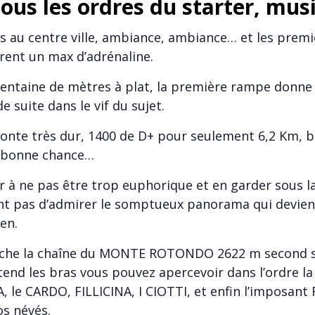
sous les ordres du starter, mu
 au centre ville, ambiance, ambiance… et les premi
èrent un max d’adrénaline.
entaine de mètres à plat, la première rampe donne 
e suite dans le vif du sujet.
onte très dur, 1400 de D+ pour seulement 6,2 Km, 
t bonne chance…
ller à ne pas être trop euphorique et en garder sous l
t pas d’admirer le somptueux panorama qui devien
en.
uche la chaîne du MONTE ROTONDO 2622 m second
tend les bras vous pouvez apercevoir dans l’ordre la
, le CARDO, FILLICINA, I CIOTTI, et enfin l’imposa
os névés.