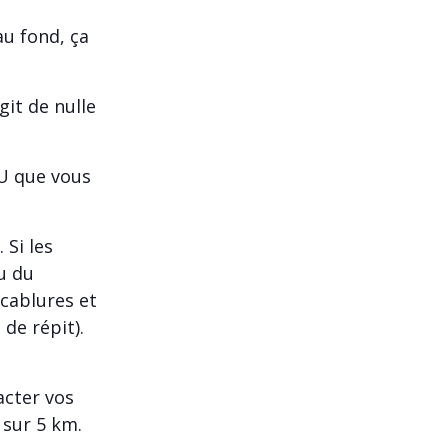
au fond, ça
git de nulle
NU que vous
 Si les
u du
cablures et
de répit).
acter vos
 sur 5 km.