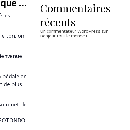
sique …
Commentaires
ères
récents
Un commentateur WordPress
sur
le ton, on
Bonjour tout le monde !
bienvenue
a pédale en
t de plus
 sommet de
nt ROTONDO