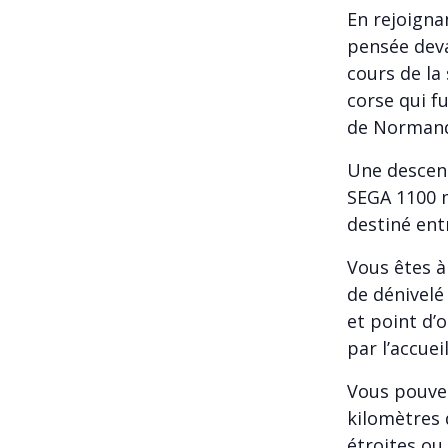
En rejoigna
pensée deva
cours de la
corse qui f
de Normand
Une descent
SEGA 1100 m.
destiné ent
Vous êtes à
de dénivelé
et point d’
par l’accue
Vous pouvez
kilomètres 
étroites ou