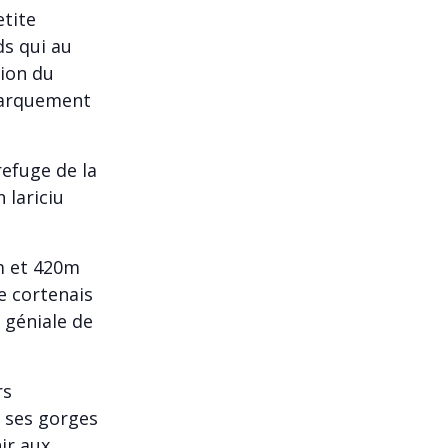
etite
ds qui au
tion du
ébarquement
efuge de la
 lariciu
m et 420m
e cortenais
t géniale de
rs
 ses gorges
ir aux