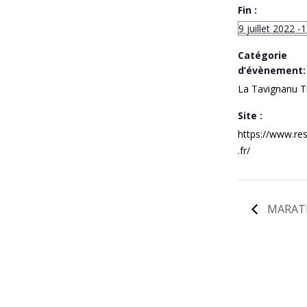
Fin :
9 juillet 2022 -
Catégorie
d’évènement:
La Tavignanu Tr
Site :
https://www.res
.fr/
MARATR