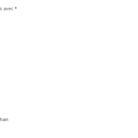
és avec
*
hain