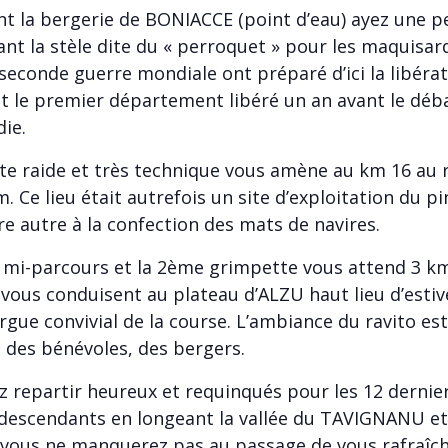
nt la bergerie de BONIACCE (point d’eau) ayez une p
nt la stèle dite du « perroquet » pour les maquisar
 seconde guerre mondiale ont préparé d’ici la libéra
ut le premier département libéré un an avant le d
ie.
e raide et très technique vous amène au km 16 au r
 Ce lieu était autrefois un site d’exploitation du pin
re autre à la confection des mats de navires.
 mi-parcours et la 2ème grimpette vous attend 3 k
 vous conduisent au plateau d’ALZU haut lieu d’estiv
orgue convivial de la course. L’ambiance du ravito es
il des bénévoles, des bergers.
 repartir heureux et requinqués pour les 12 dernie
descendants en longeant la vallée du TAVIGNANU et
 vous ne manquerez pas au passage de vous rafraîch