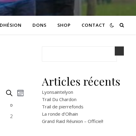
DHÉSION
DONS
SHOP
CONTACT
Articles récents
R
N
Lyonsaintelyon
Recherche
Mois
Trail Du Chardon
a
e
D
Trail de pierrefonds
La ronde d’Olhain
0
v
2
c
Grand Raid Réunion – Officiel!
é
i
v