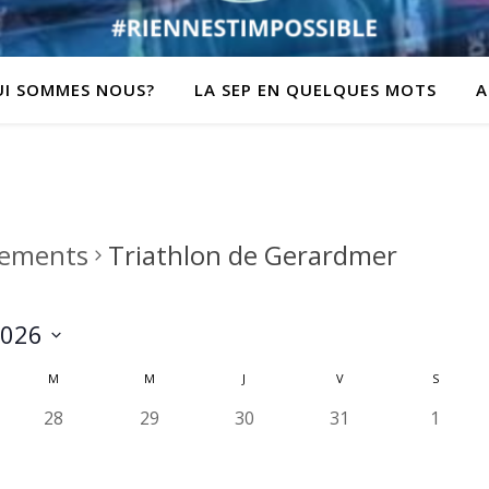
UI SOMMES NOUS?
LA SEP EN QUELQUES MOTS
A
ements
Triathlon de Gerardmer
2026
z
M
M
J
V
S
0
0
0
0
0
28
29
30
31
1
é
é
é
é
é
v
v
v
v
v