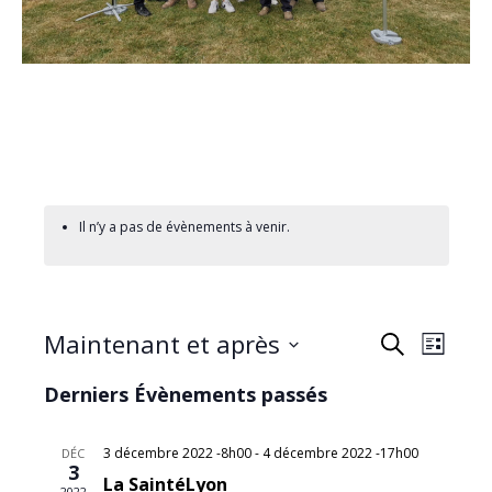
Il n’y a pas de évènements à venir.
Maintenant et après
R
N
Recherche
Liste
Sélectionnez
a
e
Derniers Évènements passés
une
v
date.
c
3 décembre 2022 -8h00
-
4 décembre 2022 -17h00
DÉC
3
i
La SaintéLyon
2022