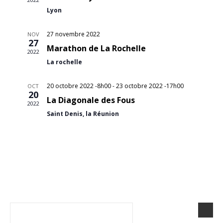
h
g
Lyon
e
a
27 novembre 2022
NOV
27
Marathon de La Rochelle
r
t
2022
La rochelle
i
c
20 octobre 2022 -8h00
-
23 octobre 2022 -17h00
OCT
o
20
h
La Diagonale des Fous
2022
n
Saint Denis, la Réunion
e
d
e
e
t
v
u
n
e