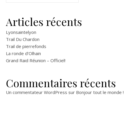
a
s
v
é
Articles récents
i
v
Lyonsaintelyon
g
è
Trail Du Chardon
Trail de pierrefonds
n
a
La ronde d’Olhain
Grand Raid Réunion – Officiel!
e
t
m
Commentaires récents
i
e
Un commentateur WordPress
sur
Bonjour tout le monde !
o
n
n
t
d