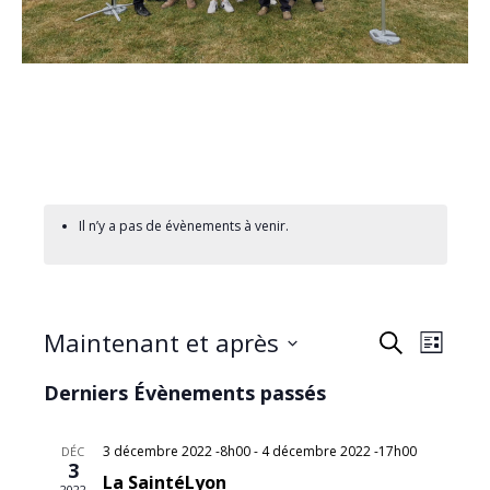
Il n’y a pas de évènements à venir.
Maintenant et après
R
N
Recherche
Liste
Sélectionnez
a
e
Derniers Évènements passés
une
v
date.
c
3 décembre 2022 -8h00
-
4 décembre 2022 -17h00
DÉC
3
i
La SaintéLyon
2022