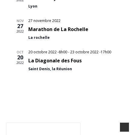
h
g
Lyon
e
a
27 novembre 2022
NOV
27
Marathon de La Rochelle
r
t
2022
La rochelle
i
c
20 octobre 2022 -8h00
-
23 octobre 2022 -17h00
OCT
o
20
h
La Diagonale des Fous
2022
n
Saint Denis, la Réunion
e
d
e
e
t
v
u
n
e