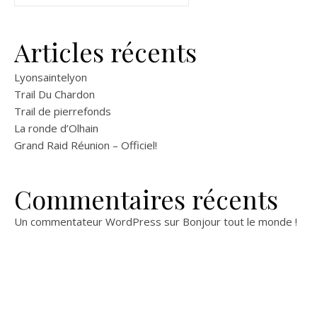
a
s
v
é
Articles récents
i
v
Lyonsaintelyon
g
è
Trail Du Chardon
Trail de pierrefonds
n
a
La ronde d’Olhain
Grand Raid Réunion – Officiel!
e
t
m
Commentaires récents
i
e
Un commentateur WordPress
sur
Bonjour tout le monde !
o
n
n
t
d