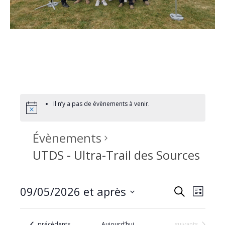
Il n’y a pas de évènements à venir.
Évènements
UTDS - Ultra-Trail des Sources
09/05/2026 et après
R
N
Recherche
Liste
Sélectionnez
a
e
une
Évènements
Évènements
précédents
Aujourd’hui
suivants